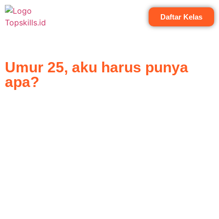
Daftar Kelas
Umur 25, aku harus punya
apa?
Umur udah 25 tapi aku punya apa ya?
Ada juga yang barusan aja lulus tapi gatau harus apa dan kemana?
Yep, we exactly talking about quarter life crisis. Pasti hampir kita
semua banyak nih yang begini di jaman jaman transisi kehidupannya.
Misalnya barusan selesai kontrak kerjanya atau barusan selesai
studinya, tapi jadi galau dan overthinking sendiri SEBENERNYA AKU
MAUNYA APA SIH! AKU MAU JADI APA? ABIS INI MAU KEMANA?
Calm down! Tarik napas dulu pelan-pelan..
First things first, what exactly life crisis is?